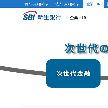
個人のお客さま
法人のお客さま
企業・IR
企業・IR
SBI新生銀行について
株主・投資家の皆さまへ
サステナビリティ
社長メッセージ
連結財務ハイライト
サステナビリティ経営
中期経営計画
財務情報・IRライブラ
ポリシー・方針
企業情
個人投資家の皆さまへ
グループ各社のサステナビリティ
IRカレンダー
サ