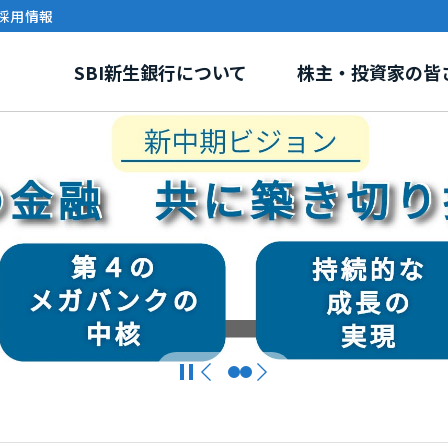
採用情報
SBI新生銀行について
株主・投資家の皆
リー
報
環境・社会課題への取り組み
事業紹介
株式情報
ガバナンス
電子公告
イニシアティブ・外部評
SBI新生銀行ディ
グループ紹介
ステナビリティトピックス