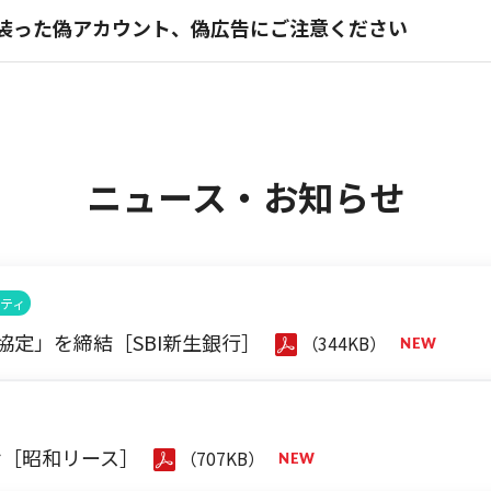
を装った偽アカウント、偽広告にご注意ください
ニュース・お知らせ
ティ
協定」を締結［SBI新生銀行］
（344KB）
せ［昭和リース］
（707KB）