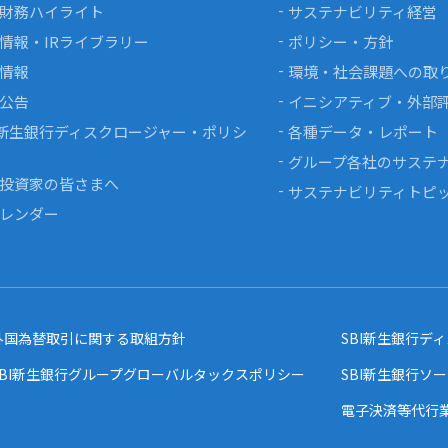
財務ハイライト
サステナビリティ経営
情報・IRライブラリー
ポリシー・方針
情報
環境・社会課題への取
公告
イニシアティブ・外部
I新生銀行ディスクロージャー・ポリシ
各種データ・レポート
グループ各社のサステ
投資家の皆さまへ
サステナビリティトピ
カレンダー
外国為替取引に関する取組方針
SBI新生銀行デ
SBI新生銀行グループグローバルタックスポリシー
SBI新生銀行ソ
電子決済等代行