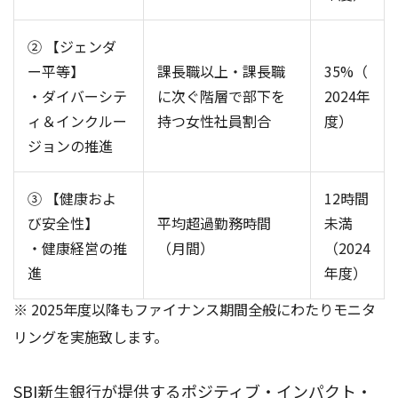
② 【ジェンダ
ー平等】
課長職以上・課長職
35%（
・ダイバーシテ
に次ぐ階層で部下を
2024年
ィ＆インクルー
持つ女性社員割合
度）
ジョンの推進
③ 【健康およ
12時間
び安全性】
平均超過勤務時間
未満
・健康経営の推
（月間）
（2024
進
年度）
※ 2025年度以降もファイナンス期間全般にわたりモニタ
リングを実施致します。
SBI新生銀行が提供するポジティブ・インパクト・