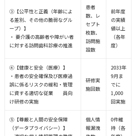
患者
③【公平性と正義（年齢によ
前年度
数、レ
る差別、その他の脆弱なグル
の実績
セプト
ープ）】
値以上
枚数、
・ 要介護の高齢者や障がい者
（各年
訪問施
に対する訪問歯科診療の推進
度）
設数
④【健康と安全（医療）】
2033年
・患者の安全確保及び医療過
9月ま
研修実
誤に係るリスクの緩和・管理
でに
施回数
に資する適切な従業 員向
1,000
け研修の実施
回実施
⑤【尊厳と人間の安全保障
個人情
0件維
（データプライバシー）】
報漏洩
持（各