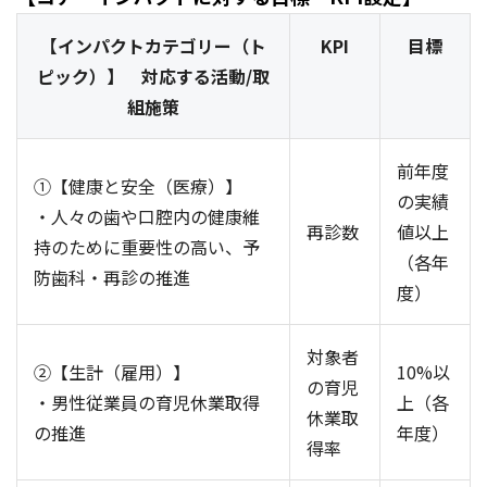
【インパクトカテゴリー（ト
KPI
目標
ピック）】 対応する活動/取
組施策
前年度
①【健康と安全（医療）】
の実績
・人々の歯や口腔内の健康維
再診数
値以上
持のために重要性の高い、予
（各年
防歯科・再診の推進
度）
対象者
②【生計（雇用）】
10%以
の育児
・男性従業員の育児休業取得
上（各
休業取
の推進
年度）
得率