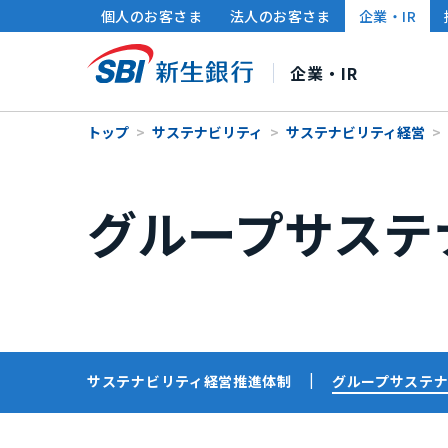
個人のお客さま
法人のお客さま
企業・IR
企業・IR
トップ
サステナビリティ
サステナビリティ経営
SBI新生銀行について
株主・投資家の皆さまへ
サステナビリティ
グループサステ
社長メッセージ
連結財務ハイライト
サステナビリティ経営
中期経営計画
財務情報・IRライブラ
ポリシー・方針
企業情
個人投資家の皆さまへ
グループ各社のサステナビリティ
IRカレンダー
サ
サステナビリティ経営推進体制
グループサステ