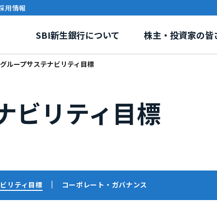
採用情報
SBI新生銀行について
株主・投資家の皆
グループサステナビリティ目標
ナビリティ目標
リー
報
環境・社会課題への取り組み
事業紹介
株式情報
ガバナンス
電子公告
イニシアティブ・外部評
SBI新生銀行ディ
グループ紹介
ステナビリティトピックス
ナビリティ目標
コーポレート・ガバナンス