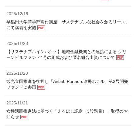
2025/12/19
早稲田大学商学部寄付講座「サステナブルな社会を創るリース」
にて講義を実施
（PDFファイル）
2025/11/28
【サステナブルインパクト】地域金融機関との連携による グリ
ーンビルファンド4号の組成および匿名組合出資について
（
2025/11/28
観光立国推進を後押し「Airbnb Partners連携ホテル」第2号開発
ファンドに参画
（PDFファイル）
2025/11/21
女性活躍推進法に基づく「えるぼし認定（3段階目）」取得のお
知らせ
（PDFファイル）