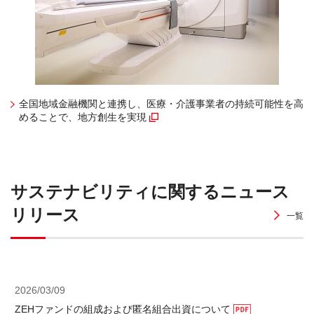
全国地域金融機関と連携し、医療・介護事業者の持続可能性を高
めることで、地方創生を実現
（別窓で開く）
サステナビリティに関するニュース
リリース
一覧
2026/03/09
ZEHファンドの組成および匿名組合出資について
（PDFフ