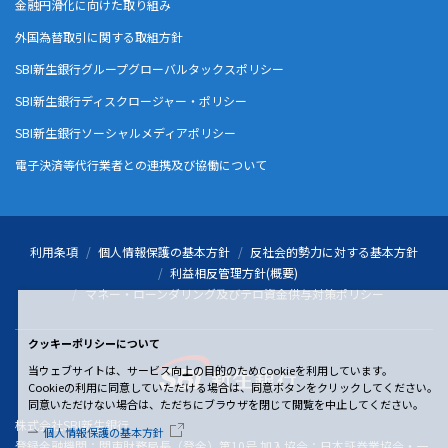
金融円滑化に向けた取り組み
外国為替取引に関する取組方針
SBI新生銀行グループグローバルタックスポリシー
SBI新生銀行ディスクロージャー・ポリシー
SBI新生銀行ソーシャルメディアポリシー
電子決済等代行業者との連携及び協働について
利用条項
個人情報保護の基本方針
反社会的勢力に対する基本方針
利益相反管理方針(概要)
マネー・ローンダリング及びテロ資金供与対策ポリシー
クッキーポリシーについて
当ウェブサイトは、サービス向上の目的のためCookieを利用しています。
Cookieの利用に同意していただける場合は、同意ボタンをクリックしてください。
同意いただけない場合は、ただちにブラウザを閉じて閲覧を中止してください。
株式会社SBI新生銀行
個人情報保護の基本方針
登録金融機関：関東財務局長（登金）第10号 加入協会：日本証券業協会・一