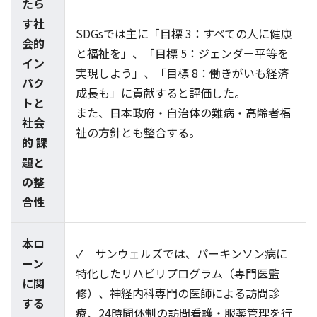
たら
す社
SDGsでは主に「目標 3：すべての人に健康
会的
と福祉を」、「目標 5：ジェンダー平等を
イン
実現しよう」、「目標 8：働きがいも経済
パク
成長も」に貢献すると評価した。
トと
また、日本政府・自治体の難病・高齢者福
社会
祉の方針とも整合する。
的 課
題と
の整
合性
本ロ
✓ サンウェルズでは、パーキンソン病に
ーン
特化したリハビリプログラム（専門医監
に関
修）、神経内科専門の医師による訪問診
する
療、24時間体制の訪問看護・服薬管理を行