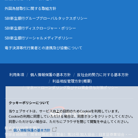
外国為替取引に関する取組方針
SBI新生銀行グループグローバルタックスポリシー
SBI新生銀行ディスクロージャー・ポリシー
SBI新生銀行ソーシャルメディアポリシー
電子決済等代行業者との連携及び協働について
利用条項
個人情報保護の基本方針
反社会的勢力に対する基本方針
利益相反管理方針(概要)
マネー・ローンダリング及びテロ資金供与対策ポリシー
クッキーポリシーについて
当ウェブサイトは、サービス向上の目的のためCookieを利用しています。
Cookieの利用に同意していただける場合は、同意ボタンをクリックしてください。
同意いただけない場合は、ただちにブラウザを閉じて閲覧を中止してください。
株式会社SBI新生銀行
個人情報保護の基本方針
登録金融機関：関東財務局長（登金）第10号 加入協会：日本証券業協会・一