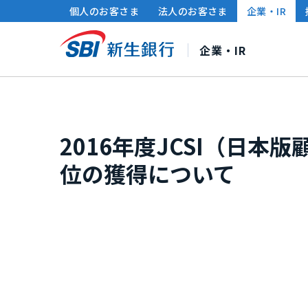
個人のお客さま
法人のお客さま
企業・IR
企業・IR
SBI新生銀行について
株主・投資家の皆さまへ
サステナビリティ
2016年度JCSI（日
社長メッセージ
連結財務ハイライト
サステナビリティ経営
中期経営計画
財務情報・IRライブラ
ポリシー・方針
企業情
位の獲得について
個人投資家の皆さまへ
グループ各社のサステナビリティ
IRカレンダー
サ