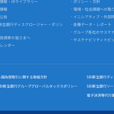
情報・IRライブラリー
ポリシー・方針
情報
環境・社会課題への取
公告
イニシアティブ・外部
I新生銀行ディスクロージャー・ポリシ
各種データ・レポート
グループ各社のサステ
投資家の皆さまへ
サステナビリティトピ
カレンダー
外国為替取引に関する取組方針
SBI新生銀行デ
SBI新生銀行グループグローバルタックスポリシー
SBI新生銀行ソ
電子決済等代行