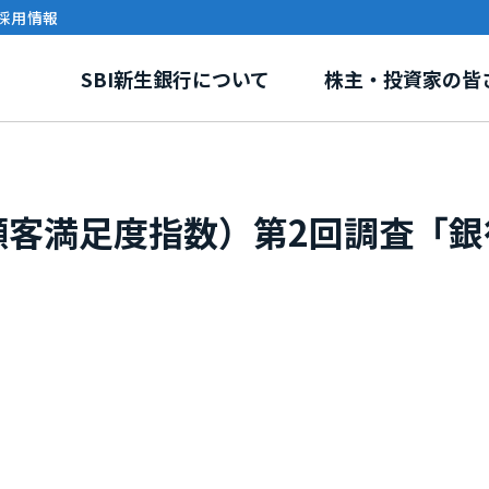
採用情報
SBI新生銀行について
株主・投資家の皆
本版顧客満足度指数）第2回調査「
リー
報
環境・社会課題への取り組み
事業紹介
株式情報
ガバナンス
電子公告
イニシアティブ・外部評
SBI新生銀行ディ
グループ紹介
ステナビリティトピックス