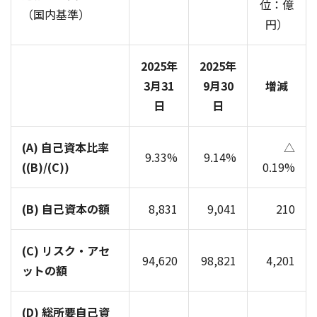
位：億
（国内基準）
円）
2025年
2025年
3月31
9月30
増減
日
日
(A) 自己資本比率
△
9.33%
9.14%
((B)/(C))
0.19%
(B) 自己資本の額
8,831
9,041
210
(C) リスク・アセ
94,620
98,821
4,201
ットの額
(D) 総所要自己資