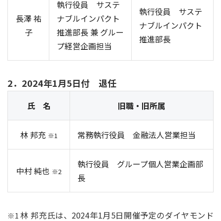
執行役員 サステ
執行役員 サステ
長澤 祐
ナブルインパクト
ナブルインパクト
子
推進部長 兼 グルー
推進部長
プ経営企画担当
2．2024年1月5日付 退任
氏 名
旧職・旧所属
林 邦充
常務執行役員 金融法人営業担当
※1
執行役員 グループ個人営業企画部
中村 純也
※2
長
林 邦充氏は、2024年1月5日開催予定のダイヤモンド
※1