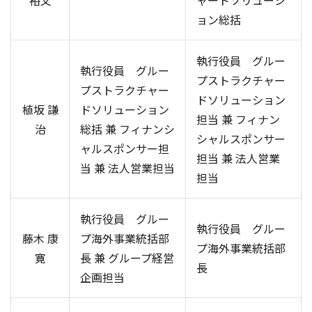
裕文
ャードソリューシ
ョン総括
執行役員 グルー
執行役員 グルー
プストラクチャー
プストラクチャー
ドソリューション
植坂 謙
ドソリューション
担当 兼 フィナン
治
総括 兼 フィナンシ
シャルスポンサー
ャルスポンサー担
担当 兼 法人営業
当 兼 法人営業担当
担当
執行役員 グルー
執行役員 グルー
藤木 康
プ海外事業統括部
プ海外事業統括部
寛
長 兼 グループ経営
長
企画担当