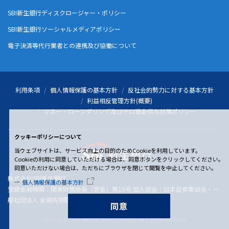
SBI新生銀行ディスクロージャー・ポリシー
SBI新生銀行ソーシャルメディアポリシー
電子決済等代行業者との連携及び協働について
利用条項
個人情報保護の基本方針
反社会的勢力に対する基本方針
利益相反管理方針(概要)
マネー・ローンダリング及びテロ資金供与対策ポリシー
クッキーポリシーについて
当ウェブサイトは、サービス向上の目的のためCookieを利用しています。
Cookieの利用に同意していただける場合は、同意ボタンをクリックしてください。
同意いただけない場合は、ただちにブラウザを閉じて閲覧を中止してください。
株式会社SBI新生銀行
個人情報保護の基本方針
登録金融機関：関東財務局長（登金）第10号 加入協会：日本証券業協会・一
般社団法人 金融先物取引業協会
同意
Copyright - SBI Shinsei Bank, Limited. All rights reserved.