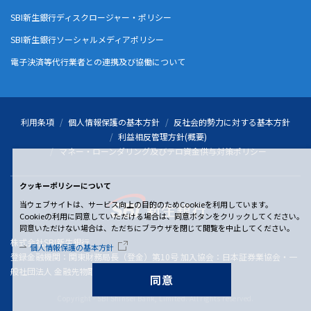
SBI新生銀行ディスクロージャー・ポリシー
SBI新生銀行ソーシャルメディアポリシー
電子決済等代行業者との連携及び協働について
利用条項
個人情報保護の基本方針
反社会的勢力に対する基本方針
利益相反管理方針(概要)
マネー・ローンダリング及びテロ資金供与対策ポリシー
クッキーポリシーについて
当ウェブサイトは、サービス向上の目的のためCookieを利用しています。
Cookieの利用に同意していただける場合は、同意ボタンをクリックしてください。
同意いただけない場合は、ただちにブラウザを閉じて閲覧を中止してください。
株式会社SBI新生銀行
個人情報保護の基本方針
登録金融機関：関東財務局長（登金）第10号 加入協会：日本証券業協会・一
般社団法人 金融先物取引業協会
同意
Copyright - SBI Shinsei Bank, Limited. All rights reserved.