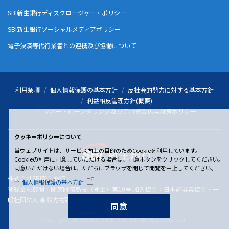
SBI新生銀行ディスクロージャー・ポリシー
SBI新生銀行ソーシャルメディアポリシー
電子決済等代行業者との連携及び協働について
利用条項
個人情報保護の基本方針
反社会的勢力に対する基本方針
利益相反管理方針(概要)
マネー・ローンダリング及びテロ資金供与対策ポリシー
クッキーポリシーについて
当ウェブサイトは、サービス向上の目的のためCookieを利用しています。
Cookieの利用に同意していただける場合は、同意ボタンをクリックしてください。
同意いただけない場合は、ただちにブラウザを閉じて閲覧を中止してください。
株式会社SBI新生銀行
個人情報保護の基本方針
登録金融機関：関東財務局長（登金）第10号 加入協会：日本証券業協会・一
般社団法人 金融先物取引業協会
同意
Copyright - SBI Shinsei Bank, Limited. All rights reserved.