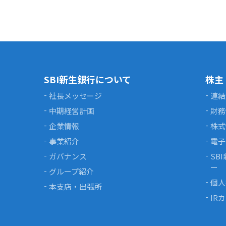
SBI新生銀行について
株主
社長メッセージ
連結
中期経営計画
財務
企業情報
株式
事業紹介
電子
ガバナンス
SB
ー
グループ紹介
個人
本支店・出張所
IR