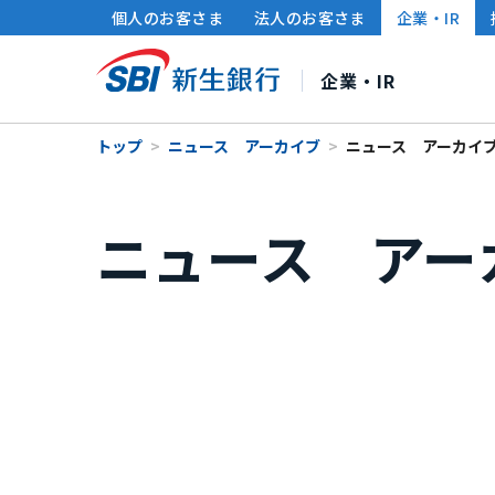
個人のお客さま
法人のお客さま
企業・IR
企業・IR
トップ
ニュース アーカイブ
ニュース アーカイブ（
SBI新生銀行について
株主・投資家の皆さまへ
サステナビリティ
ニュース アーカ
社長メッセージ
連結財務ハイライト
サステナビリティ経営
中期経営計画
財務情報・IRライブラ
ポリシー・方針
企業情
個人投資家の皆さまへ
グループ各社のサステナビリティ
IRカレンダー
サ