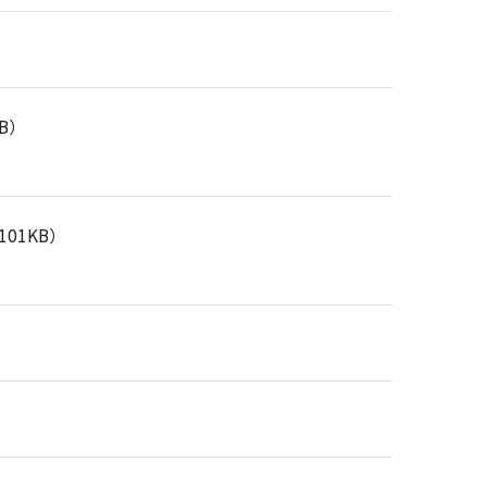
KB）
101KB）