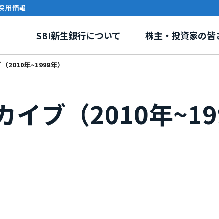
採用情報
SBI新生銀行について
株主・投資家の皆
2010年~1999年）
イブ（2010年~19
リー
報
環境・社会課題への取り組み
事業紹介
株式情報
ガバナンス
電子公告
イニシアティブ・外部評
SBI新生銀行ディ
グループ紹介
ステナビリティトピックス