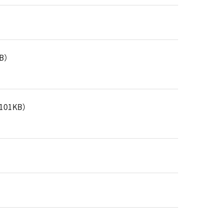
KB）
101KB）