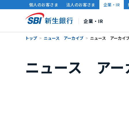
個人のお客さま
法人のお客さま
企業・IR
企業・IR
トップ
ニュース アーカイブ
ニュース アーカイブ（
SBI新生銀行について
株主・投資家の皆さまへ
サステナビリティ
ニュース アーカ
社長メッセージ
連結財務ハイライト
サステナビリティ経営
中期経営計画
財務情報・IRライブラ
ポリシー・方針
企業情
個人投資家の皆さまへ
グループ各社のサステナビリティ
IRカレンダー
サ