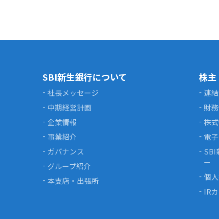
SBI新生銀行について
株主
社長メッセージ
連結
中期経営計画
財務
企業情報
株式
事業紹介
電子
ガバナンス
SB
ー
グループ紹介
個人
本支店・出張所
IR