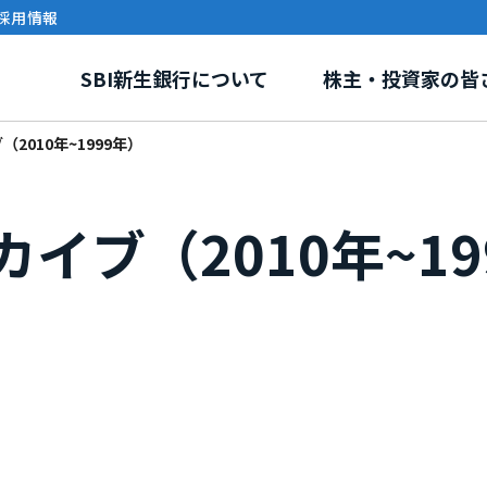
採用情報
SBI新生銀行について
株主・投資家の皆
2010年~1999年）
イブ（2010年~19
リー
報
環境・社会課題への取り組み
事業紹介
株式情報
ガバナンス
電子公告
イニシアティブ・外部評
SBI新生銀行ディ
グループ紹介
ステナビリティトピックス