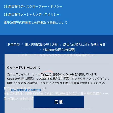
SBI新生銀行ディスクロージャー・ポリシー
SBI新生銀行ソーシャルメディアポリシー
電子決済等代行業者との連携及び協働について
利用条項
個人情報保護の基本方針
反社会的勢力に対する基本方針
利益相反管理方針(概要)
マネー・ローンダリング及びテロ資金供与対策ポリシー
クッキーポリシーについて
当ウェブサイトは、サービス向上の目的のためCookieを利用しています。
Cookieの利用に同意していただける場合は、同意ボタンをクリックしてください。
同意いただけない場合は、ただちにブラウザを閉じて閲覧を中止してください。
株式会社SBI新生銀行
個人情報保護の基本方針
登録金融機関：関東財務局長（登金）第10号 加入協会：日本証券業協会・一
般社団法人 金融先物取引業協会
同意
Copyright - SBI Shinsei Bank, Limited. All rights reserved.