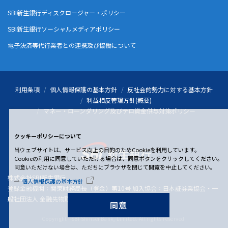
SBI新生銀行ディスクロージャー・ポリシー
SBI新生銀行ソーシャルメディアポリシー
電子決済等代行業者との連携及び協働について
利用条項
個人情報保護の基本方針
反社会的勢力に対する基本方針
利益相反管理方針(概要)
マネー・ローンダリング及びテロ資金供与対策ポリシー
クッキーポリシーについて
当ウェブサイトは、サービス向上の目的のためCookieを利用しています。
Cookieの利用に同意していただける場合は、同意ボタンをクリックしてください。
同意いただけない場合は、ただちにブラウザを閉じて閲覧を中止してください。
株式会社SBI新生銀行
個人情報保護の基本方針
登録金融機関：関東財務局長（登金）第10号 加入協会：日本証券業協会・一
般社団法人 金融先物取引業協会
同意
Copyright - SBI Shinsei Bank, Limited. All rights reserved.