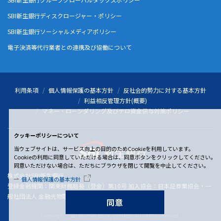
SBI新生銀行ディスクロージャー・ポリシー
SBI新生銀行ソーシャルメディアポリシー
電子決済等代行業者との連携及び協働について
利用条項
個人情報保護の基本方針
反社会的勢力に対する基本方針
利益相反管理方針(概要)
マネー・ローンダリング及びテロ資金供与対策ポリシー
クッキーポリシーについて
当ウェブサイトは、サービス向上の目的のためCookieを利用しています。
Cookieの利用に同意していただける場合は、同意ボタンをクリックしてください。
同意いただけない場合は、ただちにブラウザを閉じて閲覧を中止してください。
株式会社SBI新生銀行
個人情報保護の基本方針
登録金融機関：関東財務局長（登金）第10号 加入協会：日本証券業協会・一
般社団法人 金融先物取引業協会
同意
Copyright - SBI Shinsei Bank, Limited. All rights reserved.