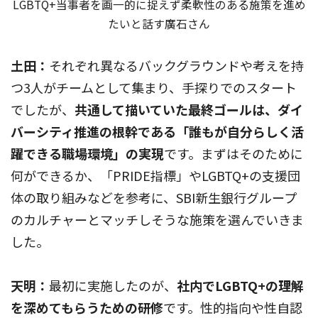
LGBTQ+当事者を画一的に捉えず柔軟性のある施策を進め
たいと話す廣石さん
土田：
それぞれ異なるバックグラウンドや考えを持
つ3人がチームとして集まり、手探りでのスタート
でしたが、
共通して描いていた最終ゴールは、ダイ
バーシティ推進の根幹である「誰もが自分らしく活
躍できる職場環境」の実現
です。まずはそのために
何ができるか、「PRIDE指標」やLGBTQ+の支援団
体の取り組みなどを参考に、SBI新生銀行グループ
のカルチャーとマッチしそうな施策を選んでいきま
した。
天明：
最初に実施したのが、
社内でLGBTQ+の理解
を深めてもらうための研修
です。性的指向や性自認