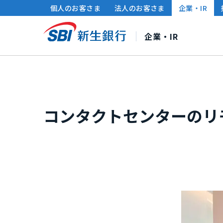
個人のお客さま
法人のお客さま
企業・IR
企業・IR
SBI新生銀行について
株主・投資家の皆さまへ
サステナビリティ
コンタクトセンターのリ
社長メッセージ
連結財務ハイライト
サステナビリティ経営
中期経営計画
財務情報・IRライブラ
ポリシー・方針
企業情
個人投資家の皆さまへ
グループ各社のサステナビリティ
IRカレンダー
サ