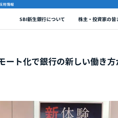
採用情報
SBI新生銀行について
株主・投資家の皆
モート化で銀行の新しい働き方
リー
報
環境・社会課題への取り組み
事業紹介
株式情報
ガバナンス
電子公告
イニシアティブ・外部評
SBI新生銀行ディ
グループ紹介
ステナビリティトピックス