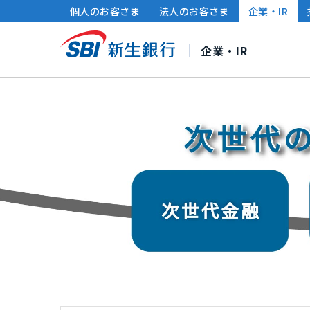
個人のお客さま
法人のお客さま
企業・IR
企業・IR
SBI新生銀行について
株主・投資家の皆さまへ
サステナビリティ
社長メッセージ
連結財務ハイライト
サステナビリティ経営
中期経営計画
財務情報・IRライブラ
ポリシー・方針
企業情
個人投資家の皆さまへ
グループ各社のサステナビリティ
IRカレンダー
サ