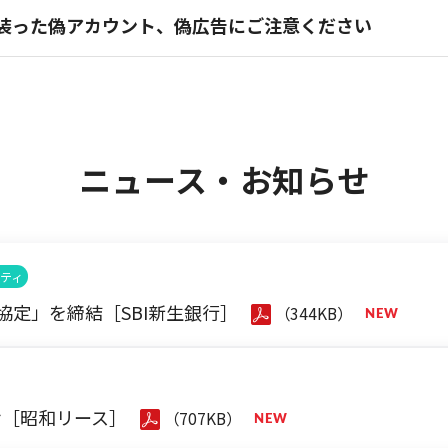
を装った偽アカウント、偽広告にご注意ください
ニュース・お知らせ
ティ
協定」を締結［SBI新生銀行］
（344KB）
せ［昭和リース］
（707KB）