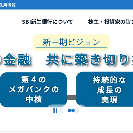
採用情報
SBI新生銀行について
株主・投資家の皆
リー
報
環境・社会課題への取り組み
事業紹介
株式情報
ガバナンス
電子公告
イニシアティブ・外部評
SBI新生銀行ディ
グループ紹介
ステナビリティトピックス