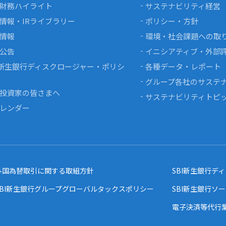
財務ハイライト
サステナビリティ経営
情報・IRライブラリー
ポリシー・方針
情報
環境・社会課題への取
公告
イニシアティブ・外部
I新生銀行ディスクロージャー・ポリシ
各種データ・レポート
グループ各社のサステ
投資家の皆さまへ
サステナビリティトピ
カレンダー
外国為替取引に関する取組方針
SBI新生銀行デ
SBI新生銀行グループグローバルタックスポリシー
SBI新生銀行ソ
電子決済等代行